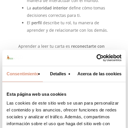
manera de interactuar con el mundo.
La
autoridad interior
define cómo tomas
decisiones correctas para ti.
El
perfil
describe tu rol, tu manera de
aprender y de relacionarte con los demás.
Aprender a leer tu carta es
reconectarte con
tu intuición
.
Es reconocer lo que es auténtico y soltar las
estrategias que te alejan de ti.
Consentimiento
Detalles
Acerca de las cookies
El Diseño Humano y el desarrollo
personal
Esta página web usa cookies
El
Diseño Humano
se ha convertido en una
Las cookies de este sitio web se usan para personalizar
No hay productos en el carrito.
herramienta imprescindible en el
desarrollo
el contenido y los anuncios, ofrecer funciones de redes
personal
y el
coaching
.
sociales y analizar el tráfico. Además, compartimos
Go To Shop
Permite comprender mejor las diferencias
información sobre el uso que haga del sitio web con