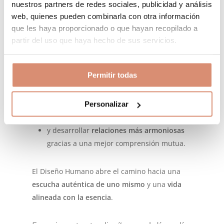
nuestros partners de redes sociales, publicidad y análisis
energéticas entre las personas y adaptar la
web, quienes pueden combinarla con otra información
comunicación, la pedagogía y el
que les haya proporcionado o que hayan recopilado a
acompañamiento a cada individuo.
partir del uso que haya hecho de sus servicios.
Conocer tu diseño es también:
Permitir todas
comprender tus
motivos de agotamiento
o frustración,
identificar lo que
genera satisfacción, paz
Personalizar
o éxito
,
y desarrollar
relaciones más armoniosas
gracias a una mejor comprensión mutua.
El Diseño Humano abre el camino hacia una
escucha auténtica de uno mismo
y una
vida
alineada con la esencia
.