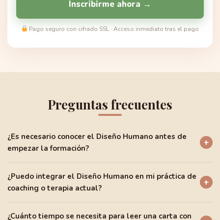
Inscribirme ahora →
Pago seguro con cifrado SSL · Acceso inmediato tras el pago
Preguntas frecuentes
¿Es necesario conocer el Diseño Humano antes de
+
empezar la formación?
No. La formación comienza desde los fundamentos con el módulo
¿Puedo integrar el Diseño Humano en mi práctica de
1, diseñado para cualquier perfil sin conocimiento previo del
+
coaching o terapia actual?
sistema. Los contenidos son progresivos: cada módulo construye
sobre el anterior. Tanto si descubres el Diseño Humano por
Sí. El módulo 11 está específicamente concebido para integrar el
primera vez como si ya tienes nociones básicas, el programa te
¿Cuánto tiempo se necesita para leer una carta con
Diseño Humano en distintos contextos profesionales: coaching