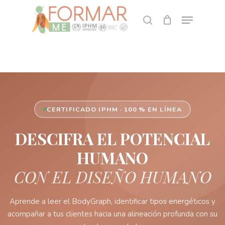
Skip
Menu
to
search
CLOSE
Cart
CART
main
content
CERTIFICADO IPHM · 100 % EN LÍNEA
DESCIFRA EL POTENCIAL
HUMANO
CON EL DISEÑO HUMANO
Aprende a leer el BodyGraph, identificar tipos energéticos y
acompañar a tus clientes hacia una alineación profunda con su