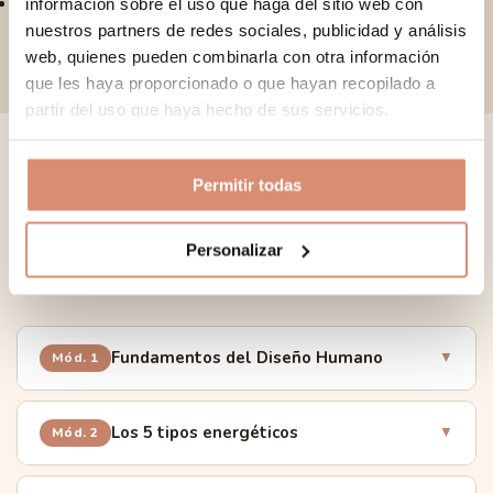
información sobre el uso que haga del sitio web con
Integrar el Diseño Humano en tu práctica de
acompañamiento actual o futura
nuestros partners de redes sociales, publicidad y análisis
web, quienes pueden combinarla con otra información
que les haya proporcionado o que hayan recopilado a
partir del uso que haya hecho de sus servicios.
Programa de la formación
Permitir todas
11 módulos progresivos, más de 55 capítulos, estudios de
Personalizar
casos y herramientas de acompañamiento a medida.
Fundamentos del Diseño Humano
▼
Mód. 1
Introducción al Diseño Humano: orígenes e influencias
Los 5 tipos energéticos
▼
Mód. 2
Propósito del Diseño Humano: vivir en alineación con la
verdadera naturaleza