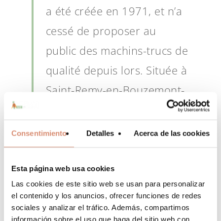
a été créée en 1971, et n’a
cessé de proposer au
public des machins-trucs de
qualité depuis lors. Située à
Saint-Remy-en-Bouzemont-
Saint-Genest-et-Isson, 123
Machin Truc emploie 2 000
Consentimiento
Detalles
Acerca de las cookies
personnes, et fabrique
toutes sortes de bidules
Esta página web usa cookies
Las cookies de este sitio web se usan para personalizar
supers pour la
No hay productos en el carrito.
el contenido y los anuncios, ofrecer funciones de redes
communauté
sociales y analizar el tráfico. Además, compartimos
Go To Shop
información sobre el uso que haga del sitio web con