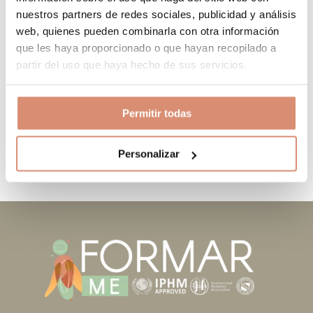
bouzemontoise.
nuestros partners de redes sociales, publicidad y análisis
web, quienes pueden combinarla con otra información
que les haya proporcionado o que hayan recopilado a
partir del uso que haya hecho de sus servicios.
En tant que nouvel utilisateur ou utilisatrice de
WordPress, vous devriez vous rendre sur
votre
tableau de bord
pour supprimer cette page et
Permitir todas
créer de nouvelles pages pour votre contenu.
Amusez-vous bien !
Personalizar