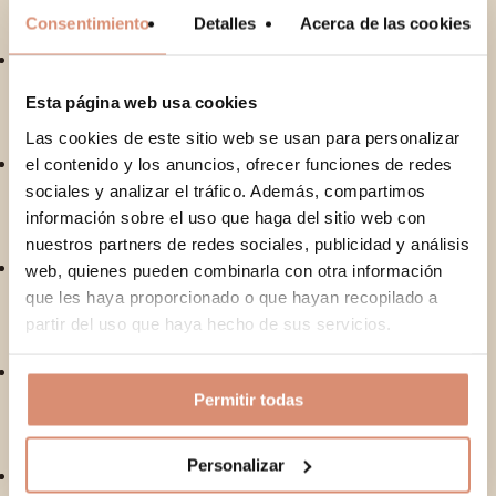
Consentimiento
Detalles
Acerca de las cookies
Conducir meditaciones avanzadas y trabajar con
estados modificados de conciencia
Esta página web usa cookies
Las cookies de este sitio web se usan para personalizar
No hay productos en el carrito.
el contenido y los anuncios, ofrecer funciones de redes
Diagnosticar bloqueos energéticos y aplicar técnicas
de reequilibrio y armonización
sociales y analizar el tráfico. Además, compartimos
Go To Shop
información sobre el uso que haga del sitio web con
nuestros partners de redes sociales, publicidad y análisis
Liberar traumas emocionales y trabajar la
web, quienes pueden combinarla con otra información
decodificación biológica
que les haya proporcionado o que hayan recopilado a
partir del uso que haya hecho de sus servicios.
Aplicar el enfoque en acompañamiento clínico y
soporte en psicoterapia
Permitir todas
Personalizar
Acompañar a otros en su proceso de sanación y