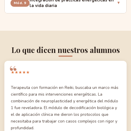
Integración de prácticas energéticas en
Apoyo energético en psicoterapia
▼
Mód. 9
la vida diaria
Causas psicológicas y choques emocionales
Práctica de la compasión y la empatía
Prevención de enfermedades y mantenimiento del
bienestar
Efecto espejo y ley de la atracción
Establecer rutinas para mantener el equilibrio
energético
Uso de las energías en la toma de decisiones y
resolución de problemas
Lo que dicen nuestros alumnos
Fortalecimiento de la resiliencia emocional y mental
★★★★★
Terapeuta con formación en Reiki, buscaba un marco más
científico para mis intervenciones energéticas. La
combinación de neuroplasticidad y energética del módulo
1 fue reveladora. El módulo de decodificación biológica y
el de aplicación clínica me dieron los protocolos que
necesitaba para trabajar con casos complejos con rigor y
profundidad.