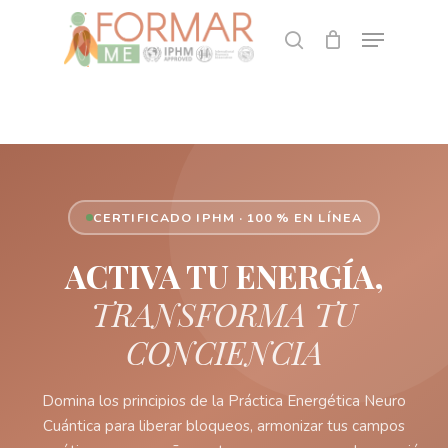
Skip
Menu
to
search
CLOSE
Cart
CART
main
content
CERTIFICADO IPHM · 100 % EN LÍNEA
ACTIVA TU ENERGÍA,
TRANSFORMA TU
CONCIENCIA
Domina los principios de la Práctica Energética Neuro
Cuántica para liberar bloqueos, armonizar tus campos