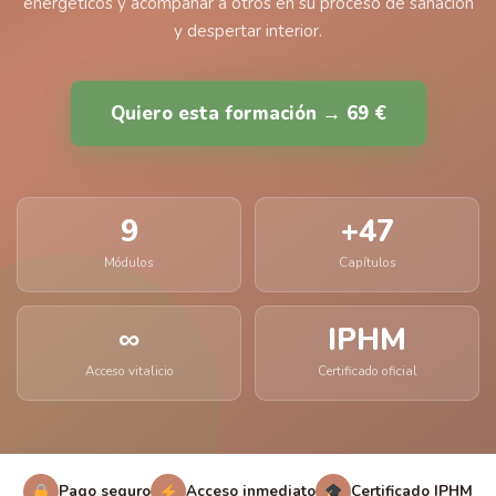
energéticos y acompañar a otros en su proceso de sanación
y despertar interior.
Quiero esta formación → 69 €
9
+47
Módulos
Capítulos
∞
IPHM
Acceso vitalicio
Certificado oficial
Pago seguro
Acceso inmediato
Certificado IPHM